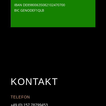
IBAN DE89800635082102470700
BIC GENODEF1QLB
KONTAKT
TELEFON
+49 (0) 157 78799453