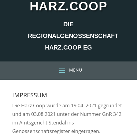
HARZ.COOP
DIE
REGIONALGENOSSENSCHAFT
HARZ.COOP EG
IMPRESSUM
Die Harz.Coop wurde am 19.04. 2021 gegründet
und am 03.08.2021 unter der Nummer GnR 342
im Amtsgericht Stendal ins
Genossenschaftsregister eingetragen.